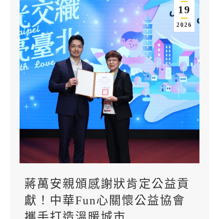
19
2026
蔣萬安親頒感謝狀肯定公益貢
獻！中華Fun心關懷公益協會
攜手打造溫暖城市