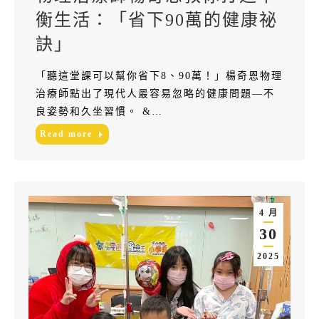
衡生活：「省下90萬的健康祕
訣」
「聽這堂課可以幫你省下8、90萬！」楊奇恩物理
治療師點出了現代人最容易忽略的健康問題—不
良姿勢和久坐習慣。 &…
Read more
4 月
30
2025