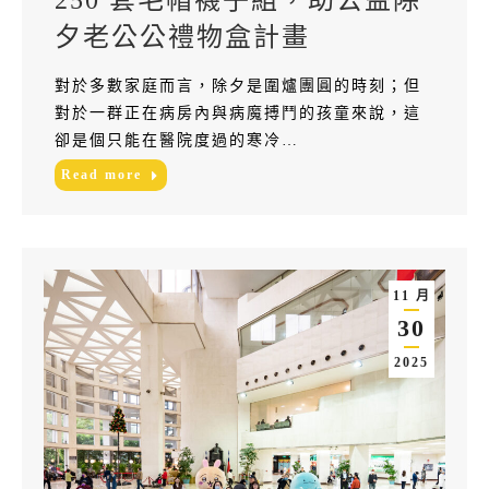
250 套毛帽襪子組，助公益除
夕老公公禮物盒計畫
對於多數家庭而言，除夕是圍爐團圓的時刻；但
對於一群正在病房內與病魔搏鬥的孩童來說，這
卻是個只能在醫院度過的寒冷…
Read more
11 月
30
2025