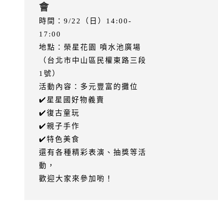
會
時間：9/22（日）14:00-
17:00
地點：榮星花園 噴水池廣場
（台北市中山區民權東路三段
1號）
活動內容：多元豐富的攤位
✔️星星國好物義賣
✔️復古童玩
✔️親子手作
✔️特色美食
還有各種精彩表演、抽獎等活
動，
歡迎大家來參加喲！