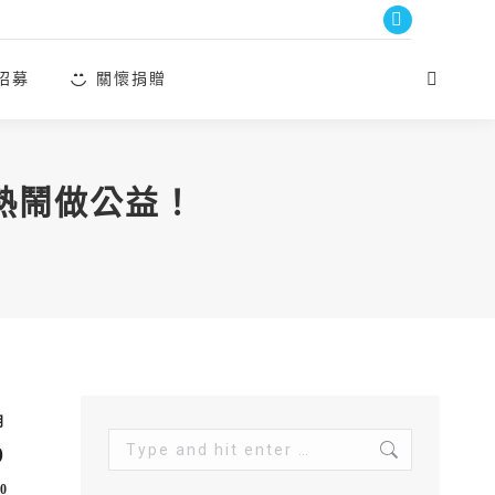
Facebook
page
招募
關懷捐贈
Search:
opens
in
new
window
2熱鬧做公益！
月
Search:
9
0