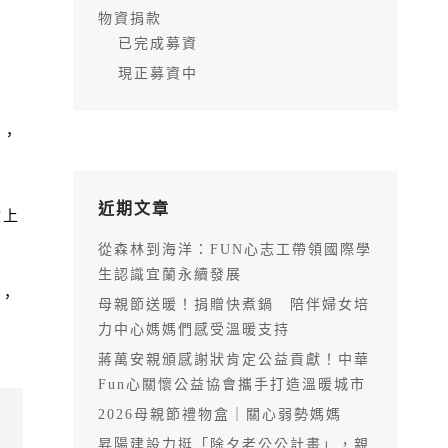
物資捐款
已完成募資
現正募資中
2，
近期文章
獻上
從森林到海洋：FUN心志工帶領國際學
生認識宜蘭永續發展
備，
母親節送暖！捐贈快煮鍋 陪伴婦女培
力中心媽媽們感受溫暖支持
蔣萬安親頒感謝狀肯定公益貢獻！中華
Fun心關懷公益協會攜手打造溫暖城市
2026母親節禮物盒｜關心弱勢媽媽
昇陽建設力挺「除夕老公公計畫」，親