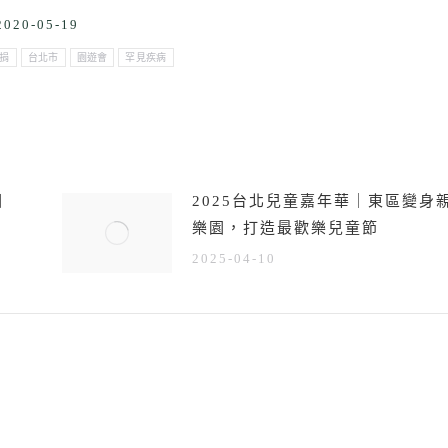
2020-05-19
捐
台北市
園遊會
罕見疾病
圓
2025台北兒童嘉年華｜東區變身
樂園，打造最歡樂兒童節
2025-04-10