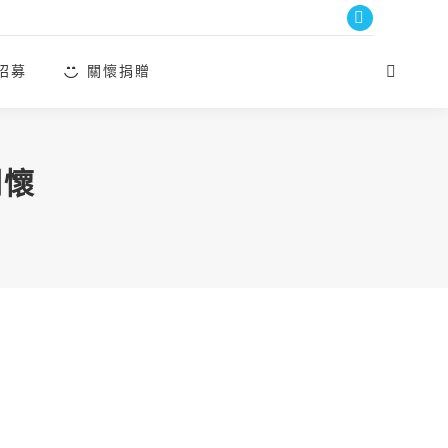
Facebook
page
招募
關懷捐贈
Search:
opens
in
new
window
關懷