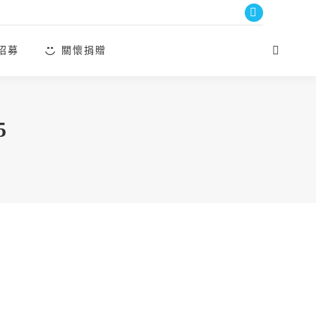
Facebook
page
招募
關懷捐贈
Search:
opens
in
new
window
5