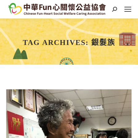
Search:
TAG ARCHIVES:
銀髮族
You are here: