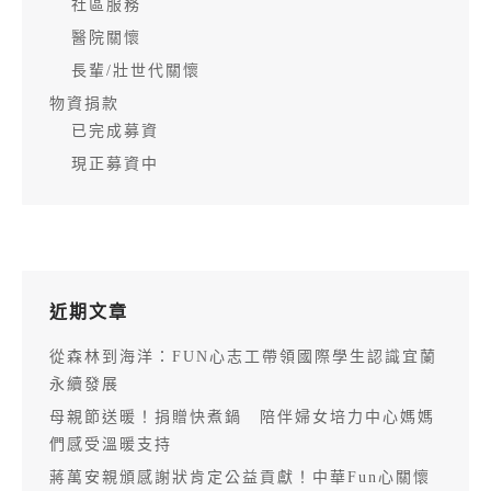
社區服務
醫院關懷
長輩/壯世代關懷
物資捐款
已完成募資
現正募資中
近期文章
從森林到海洋：FUN心志工帶領國際學生認識宜蘭
永續發展
母親節送暖！捐贈快煮鍋 陪伴婦女培力中心媽媽
們感受溫暖支持
蔣萬安親頒感謝狀肯定公益貢獻！中華Fun心關懷