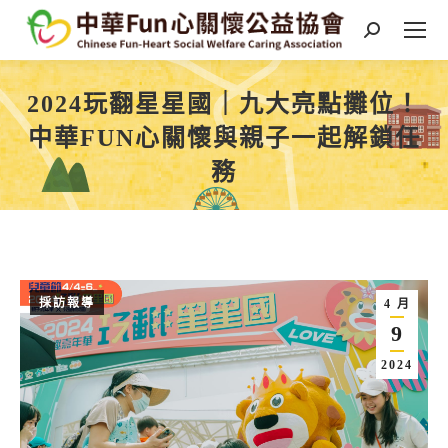
Search:
2024玩翻星星國｜九大亮點攤位！
中華FUN心關懷與親子一起解鎖任
務
You are here:
採訪報導
4 月
9
2024