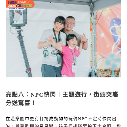
亮點八：NPC快閃｜主題遊行，街頭突襲
分送驚喜！
在遊樂園中更有打扮成動物的玩偶NPC不定時快閃出
沒。最受歡迎的星星獅，孩子們排隊要拍下大合照，增