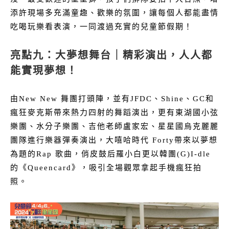
添許現場多充滿童趣、歡樂的氛圍，讓每個人都能盡情
吃喝玩樂看表演，一同渡過充實的兒童節假期！
亮點九：大夢想舞台｜精彩演出，人人都
能實現夢想！
由New New 舞團打頭陣，並有JFDC、Shine、GC和
瘋狂麥克斯帶來熱力四射的舞蹈演出，更有東湖國小弦
樂團、水分子樂團、吉他老師盧家宏、星星國烏克麗麗
團隊進行樂器彈奏演出，大嘻哈時代 Forty帶來以夢想
為題的Rap 歌曲，俏皮鼓后羅小白更以韓團(G)I-dle
的《Queencard》，吸引全場觀眾拿起手機瘋狂拍
照。