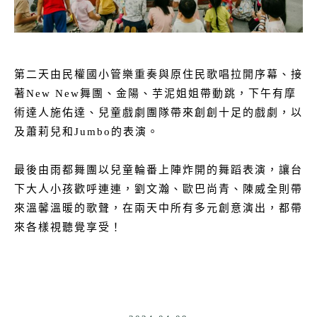
第二天由民權國小管樂重奏與原住民歌唱拉開序幕、接
著New New舞團、金陽、芋泥姐姐帶動跳，下午有摩
術達人施佑達、兒童戲劇團隊帶來創創十足的戲劇，以
及蕭莉兒和Jumbo的表演。
最後由雨都舞團以兒童輪番上陣炸開的舞蹈表演，讓台
下大人小孩歡呼連連，劉文瀚、歐巴尚青、陳威全則帶
來溫馨溫暖的歌聲，在兩天中所有多元創意演出，都帶
來各樣視聽覺享受！