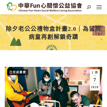
Search:
除夕老公公禮物盒計畫2.0｜為留院
病童再創解鎖奇蹟
You are here:
已完成募資
2 月
7
2020