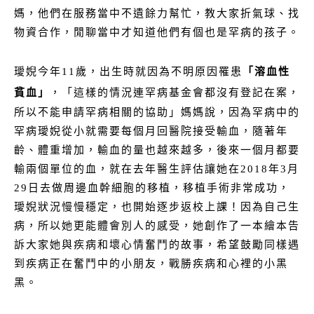
媽，他們在服務當中不遺餘力幫忙，教大家折氣球、找
物資合作，閒聊當中才知道他們有個也是罕病的孩子。
璦婗今年11歲，出生時就因為不明原因罹患
「溶血性
貧血」
，「這樣的情況連罕病基金會都沒有登記在案，
所以不能申請罕病相關的協助」媽媽說，因為罕病中的
罕病璦婗從小就需要每個月回醫院接受輸血，隨著年
齡、體重增加，輸血的量也越來越多，後來一個月都要
輸兩個單位的血，就在去年醫生評估讓她在2018年3月
29日去做周邊血幹細胞的移植，移植手術非常成功，
璦婗狀況慢慢穩定，也開始逐步返校上課！因為自己生
病，所以她更能體會別人的感受，她創作了一本繪本告
訴大家她與疾病和壞心情奮鬥的故事，希望鼓勵同樣遇
到疾病正在奮鬥中的小朋友，戰勝疾病和心裡的小黑
黑。