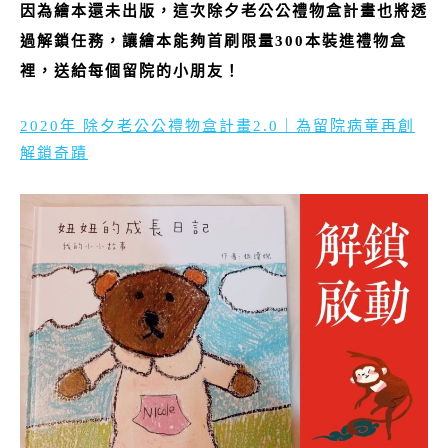
因為繪本還未出版，這次除夕老公公禮物盒計畫也將透
過解鎖任務，讓繪本能夠首刷限量300
本裝進禮物盒
裡，送給每個留院的小朋友！
2020年 除夕老公公禮物盒計畫2.0｜為留院病童再創
解鎖奇蹟