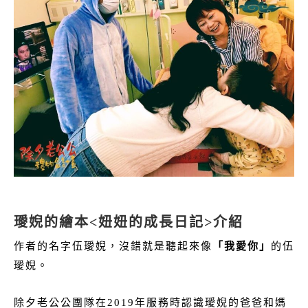
璦婗的繪本<妞妞的成長日記>介紹
作者的名字伍璦婗，沒錯就是聽起來像
「我愛你」
的伍
璦婗。
除夕老公公團隊在2019年服務時認識璦婗的爸爸和媽