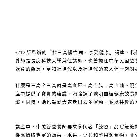
6/18所舉辦的「控三高慢性病．享受健康」講座，
養師是長庚科技大學兼任講師，也曾擔任中華民國營
飲食的觀念，更和壯世代以及壯世代的家人們一起對
什麼是三高？三高就是高血壓、高血脂、高血糖。現
座中提供了寶貴的建議。她強調了聰明血糖健康飲食
纖。同時，她也鼓勵大家走出去多運動，並以共餐的
講座中，李蕙蓉營養師要求參與者「練習」品嚐無糖
推薦攝取豐富的蔬菜、水果、豆類和堅果類食物，並