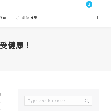
Facebook
page
招募
關懷捐贈
Search:
opens
in
new
window
受健康！
月
Search:
0
3