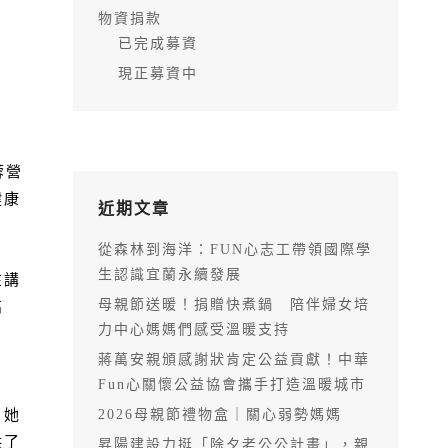
物資捐款
已完成募資
現正募資中
蓉營
健康
近期文章
從森林到海洋：FUN心志工帶領國際學
生認識宜蘭永續發展
在講
母親節送暖！捐贈快煮鍋 陪伴婦女培
高
力中心媽媽們感受溫暖支持
蔣萬安親頒感謝狀肯定公益貢獻！中華
Fun心關懷公益協會攜手打造溫暖城市
。她
2026母親節禮物盒｜關心弱勢媽媽
供了
昇陽建設力挺「除夕老公公計畫」，親