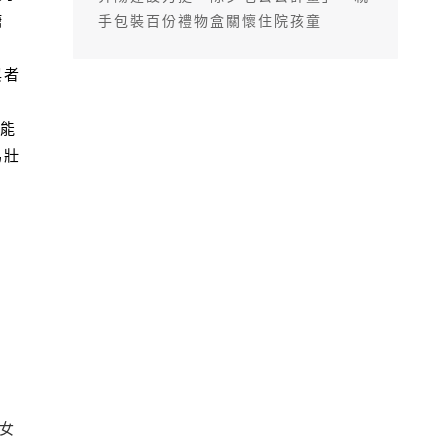
糖
手包裝百份禮物盒關懷住院孩童
與者
為能
為壯
女