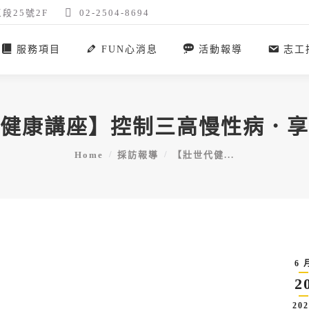
段25號2F
02-2504-8694
服務項目
FUN心消息
活動報導
志工
健康講座】控制三高慢性病．享
You are here:
Home
採訪報導
【壯世代健...
6 
2
202