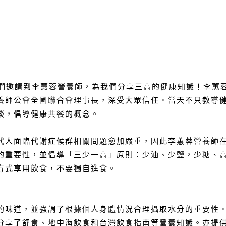
我們邀請到李蕙蓉營養師，為我們分享三高的健康知識！李蕙
養師公會全國聯合會理事長，深受大眾信任。當天不只教導
談，倡導健康共餐的概念。
代人面臨代謝症候群相關問題愈加嚴重，因此李蕙蓉營養師
的重要性，並倡導「三少一高」原則：少油、少鹽，少糖、
方式享用飲食，不要獨自進食。
的味道，並強調了根據個人身體情況合理攝取水分的重要性
分享了舒食、地中海飲食和台灣飲食指南等營養知識。亦提