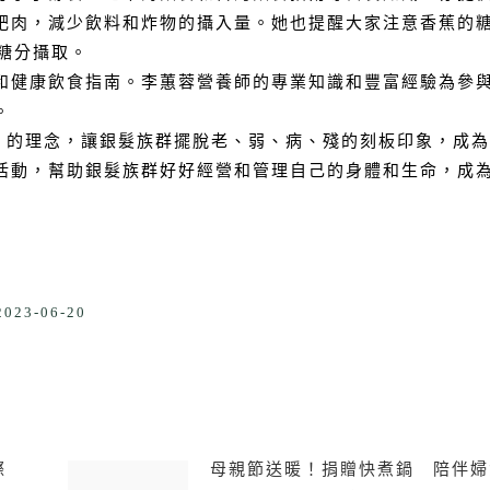
肥肉，減少飲料和炸物的攝入量。她也提醒大家注意香蕉的
糖分攝取。
和健康飲食指南。李蕙蓉營養師的專業知識和豐富經驗為參
。
代」的理念，讓銀髮族群擺脫老、弱、病、殘的刻板印象，成
活動，幫助銀髮族群好好經營和管理自己的身體和生命，成
2023-06-20
際
母親節送暖！捐贈快煮鍋 陪伴婦